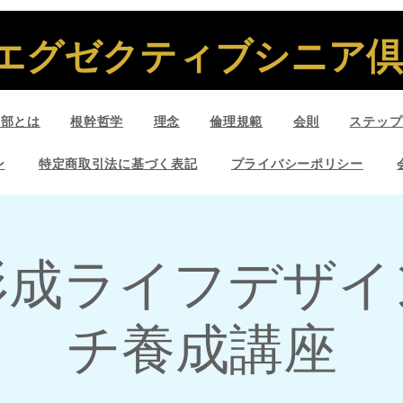
エグゼクティブシニア倶楽
楽部とは
根幹哲学
理念
倫理規範
会則
ステップ
ン
特定商取引法に基づく表記
プライバシーポリシー
形成ライフデザイ
チ養成講座