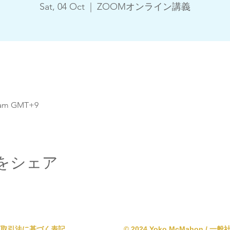
Sat, 04 Oct
  |  
ZOOMオンライン講義
0 am GMT+9
をシェア
商取引法に基づく表記
© 2024 Yoko McMahon