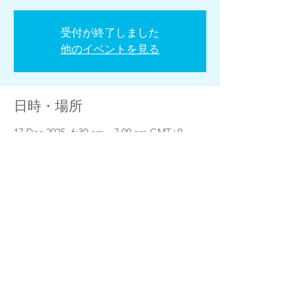
受付が終了しました
他のイベントを見る
日時・場所
17 Dec 2025, 6:30 am – 7:00 am GMT+9
https://www.facebook.com/groups/44637547
805
このイベントをシェア
プライバシーポリシー
​特定商取引法に基づく表記
© 2024 Yoko McMahon / 一般社団法人エグゼクティブシニア倶楽部