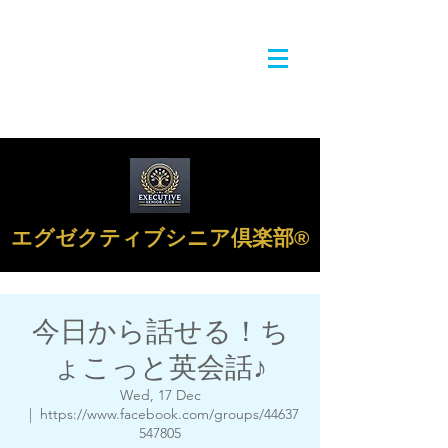
エグゼクティブシニア倶楽部®︎
今日から話せる！ち
ょこっと英会話♪
Wed, 17 Dec
  |  
https://www.facebook.com/groups/44637
547805