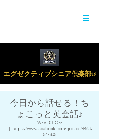
エグゼクティブシニア倶楽部®︎
今日から話せる！ち
ょこっと英会話♪
Wed, 01 Oct
  |  
https://www.facebook.com/groups/44637
547805