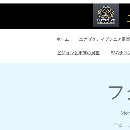
ホーム
エグゼクティブシニア倶
ビジョンと未来の展望
ESCサロ
フ
Mon
全コー