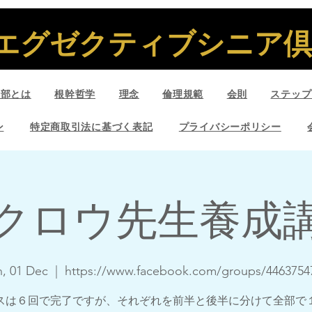
エグゼクティブシニア倶楽
楽部とは
根幹哲学
理念
倫理規範
会則
ステップ
ン
特定商取引法に基づく表記
プライバシーポリシー
クロウ先生養成
, 01 Dec
  |  
https://www.facebook.com/groups/4463754
スは６回で完了ですが、それぞれを前半と後半に分けて全部で