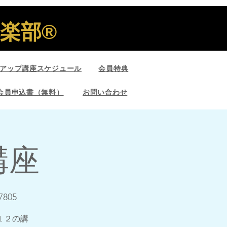
部®︎
アップ講座スケジュール
会員特典
会員申込書（無料）
お問い合わせ
講座
7805
１２の講