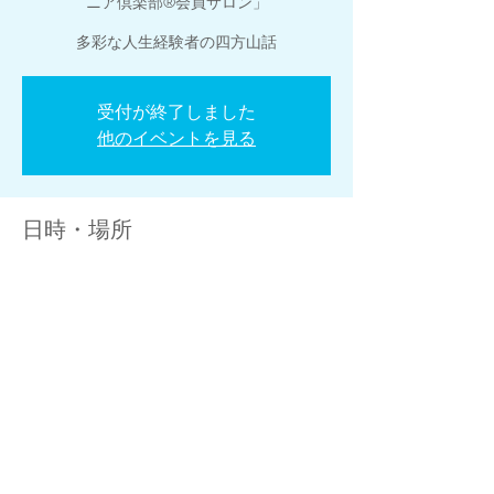
ニア倶楽部®︎会員サロン」
多彩な人生経験者の四方山話
受付が終了しました
他のイベントを見る
日時・場所
21 Nov 2025, 7:30 am – 8:00 am GMT+9
Facebook「エグゼクティブシニア倶楽部®︎
会員サロン」
このイベントをシェア